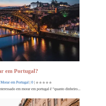
ar em Portugal?
,
Morar em Portugal
|
0
|
teressado em morar em portugal é “quanto dinheiro...