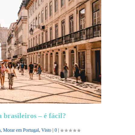
brasileiros – é fácil?
a
,
Morar em Portugal
,
Visto
|
0
|