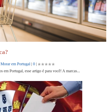
ca?
,
Morar em Portugal
|
0
|
s em Portugal, esse artigo é para você! A marcas...