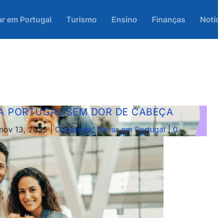
r em Portugal
Turismo
Ensino
Finanças
Notí
A PORTUGAL SEM DOR DE CABEÇA
nov 13, 2025
|
Cidadania
,
Morar em Portugal
|
0