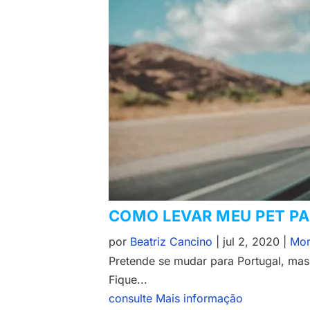
COMO LEVAR MEU PET P
por
Beatriz Cancino
|
jul 2, 2020
|
Mor
Pretende se mudar para Portugal, mas
Fique...
consulte Mais informação