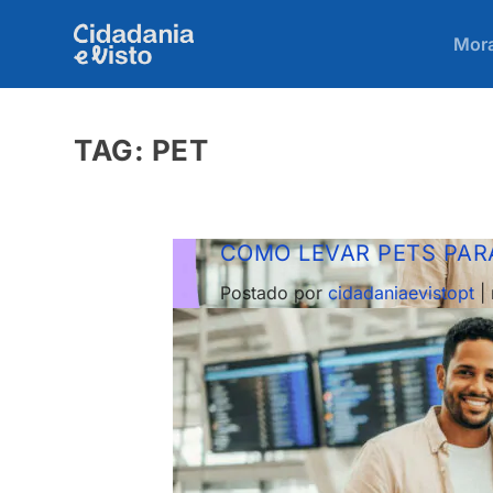
Mora
TAG:
PET
COMO LEVAR PETS PAR
Postado por
cidadaniaevistopt
|