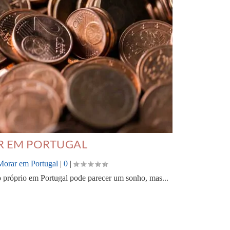
R EM PORTUGAL
Morar em Portugal
|
0
|
io próprio em Portugal pode parecer um sonho, mas...